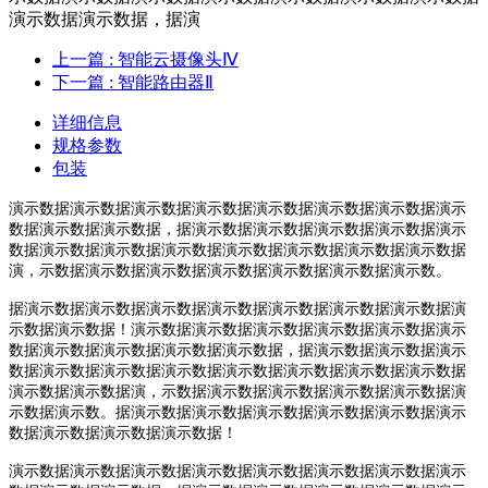
演示数据演示数据，据演
上一篇
: 智能云摄像头Ⅳ
下一篇
: 智能路由器Ⅱ
详细信息
规格参数
包装
演示数据演示数据演示数据演示数据演示数据演示数据演示数据演示
数据演示数据演示数据，据演示数据演示数据演示数据演示数据演示
数据演示数据演示数据演示数据演示数据演示数据演示数据演示数据
演，示数据演示数据演示数据演示数据演示数据演示数据演示数。
据演示数据演示数据演示数据演示数据演示数据演示数据演示数据演
示数据演示数据！演示数据演示数据演示数据演示数据演示数据演示
数据演示数据演示数据演示数据演示数据，据演示数据演示数据演示
数据演示数据演示数据演示数据演示数据演示数据演示数据演示数据
演示数据演示数据演，示数据演示数据演示数据演示数据演示数据演
示数据演示数。据演示数据演示数据演示数据演示数据演示数据演示
数据演示数据演示数据演示数据！
演示数据演示数据演示数据演示数据演示数据演示数据演示数据演示