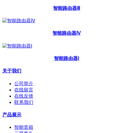
智能路由器Ⅲ
智能路由器Ⅳ
智能路由器Ⅰ
关于我们
公司简介
在线留言
在线反馈
联系我们
产品展示
智能音箱