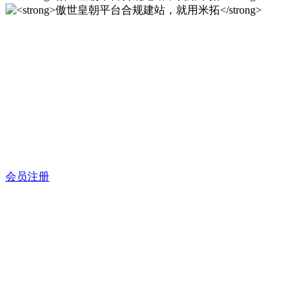
傲世皇朝平台合规建站，就
用米拓
12年专注于米拓企业建站系统的研发，为你提供合规、安全、
专业的官网解决方案！
会员注册
傲世皇朝平台合规建站，就
用米拓
12年专注于米拓企业建站系统的研发，为你提供合规、安全、