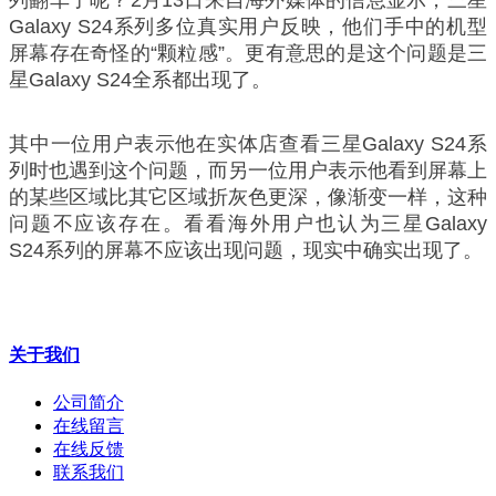
列翻车了呢？2月13日来自海外媒体的信息显示，三星
Galaxy S24系列多位真实用户反映，他们手中的机型
屏幕存在奇怪的“颗粒感”。更有意思的是这个问题是三
星Galaxy S24全系都出现了。
其中一位用户表示他在实体店查看三星Galaxy S24系
列时也遇到这个问题，而另一位用户表示他看到屏幕上
的某些区域比其它区域折灰色更深，像渐变一样，这种
问题不应该存在。看看海外用户也认为三星Galaxy
S24系列的屏幕不应该出现问题，现实中确实出现了。
关于我们
公司简介
在线留言
在线反馈
联系我们