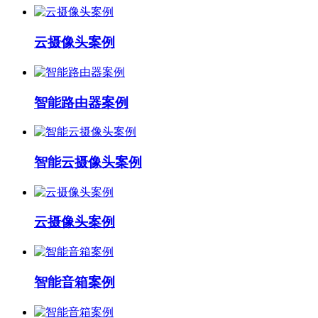
云摄像头案例
智能路由器案例
智能云摄像头案例
云摄像头案例
智能音箱案例