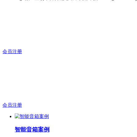
傲世皇朝平台合规建站，就
12年专注于米拓企业建站系统的研发，为你提供合规、安全、
会员注册
傲世皇朝平台合规建站，就
12年专注于米拓企业建站系统的研发，为你提供合规、安全、
会员注册
智能音箱案例