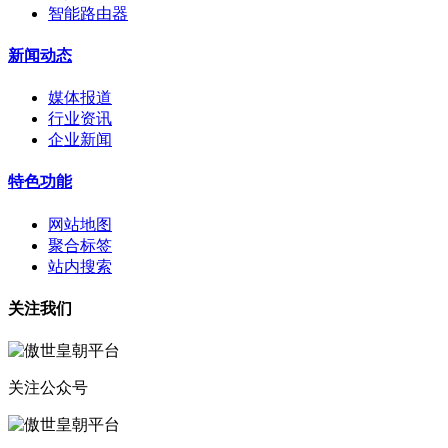
智能路由器
新闻动态
媒体报道
行业资讯
企业新闻
特色功能
网站地图
聚合标签
站内搜索
关注我们
关注公众号