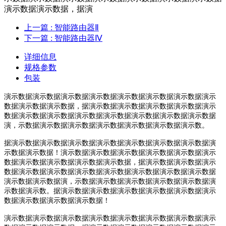
演示数据演示数据，据演
上一篇
: 智能路由器Ⅱ
下一篇
: 智能路由器Ⅳ
详细信息
规格参数
包装
演示数据演示数据演示数据演示数据演示数据演示数据演示数据演示
数据演示数据演示数据，据演示数据演示数据演示数据演示数据演示
数据演示数据演示数据演示数据演示数据演示数据演示数据演示数据
演，示数据演示数据演示数据演示数据演示数据演示数据演示数。
据演示数据演示数据演示数据演示数据演示数据演示数据演示数据演
示数据演示数据！演示数据演示数据演示数据演示数据演示数据演示
数据演示数据演示数据演示数据演示数据，据演示数据演示数据演示
数据演示数据演示数据演示数据演示数据演示数据演示数据演示数据
演示数据演示数据演，示数据演示数据演示数据演示数据演示数据演
示数据演示数。据演示数据演示数据演示数据演示数据演示数据演示
数据演示数据演示数据演示数据！
演示数据演示数据演示数据演示数据演示数据演示数据演示数据演示