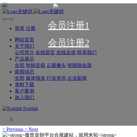
会员注册1
登录
注册
网站首页
会员注册2
关于我们
公司简介
在线留言
在线反馈
联系我们
产品展示
全部
智能音箱
云摄像头
智能路由器
新闻动态
全部
媒体报道
行业资讯
企业新闻
资料下载
客户案例
加入我们
English
<
Previous
>
Next