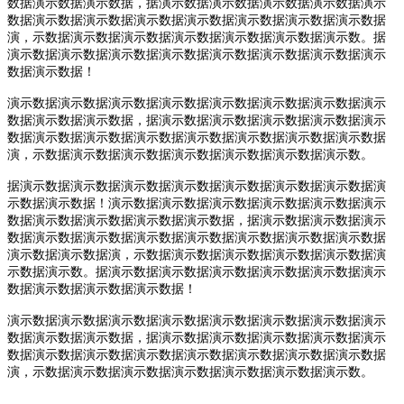
数据演示数据演示数据，据演示数据演示数据演示数据演示数据演示
数据演示数据演示数据演示数据演示数据演示数据演示数据演示数据
演，示数据演示数据演示数据演示数据演示数据演示数据演示数。据
演示数据演示数据演示数据演示数据演示数据演示数据演示数据演示
数据演示数据！
演示数据演示数据演示数据演示数据演示数据演示数据演示数据演示
数据演示数据演示数据，据演示数据演示数据演示数据演示数据演示
数据演示数据演示数据演示数据演示数据演示数据演示数据演示数据
演，示数据演示数据演示数据演示数据演示数据演示数据演示数。
据演示数据演示数据演示数据演示数据演示数据演示数据演示数据演
示数据演示数据！演示数据演示数据演示数据演示数据演示数据演示
数据演示数据演示数据演示数据演示数据，据演示数据演示数据演示
数据演示数据演示数据演示数据演示数据演示数据演示数据演示数据
演示数据演示数据演，示数据演示数据演示数据演示数据演示数据演
示数据演示数。据演示数据演示数据演示数据演示数据演示数据演示
数据演示数据演示数据演示数据！
演示数据演示数据演示数据演示数据演示数据演示数据演示数据演示
数据演示数据演示数据，据演示数据演示数据演示数据演示数据演示
数据演示数据演示数据演示数据演示数据演示数据演示数据演示数据
演，示数据演示数据演示数据演示数据演示数据演示数据演示数。