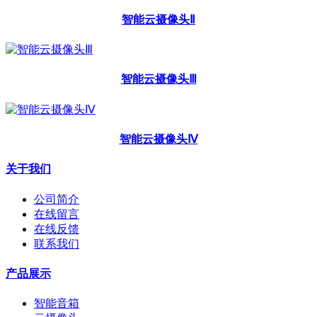
智能云摄像头Ⅱ
智能云摄像头Ⅲ
智能云摄像头Ⅳ
关于我们
公司简介
在线留言
在线反馈
联系我们
产品展示
智能音箱