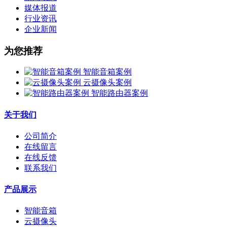
媒体报道
行业资讯
企业新闻
为您推荐
智能音箱案例
云摄像头案例
智能路由器案例
关于我们
公司简介
在线留言
在线反馈
联系我们
产品展示
智能音箱
云摄像头