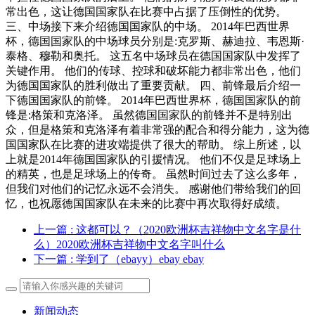
常出色，这让德国国家队在比赛中占据了压倒性的优势。
三、中场接下来介绍德国国家队的中场。 2014年巴西世界
杯，德国国家队的中场球员分别是:克罗斯、赫迪拉、韦恩斯·
泰格、穆勒和奥托。 这五名中场球员在德国国家队中发挥了
关键作用。 他们的传球、控球和破坏能力都非常出色，他们
为德国国家队的胜利做出了重要贡献。 四、前锋最后介绍一
下德国国家队的前锋。 2014年巴西世界杯，德国国家队的前
锋是:格策和克洛泽。 虽然德国国家队的前锋并不是特别出
众，但是格策和克洛泽有着非常强的配合和得分能力，这为德
国国家队在比赛的进攻端提供了很大的帮助。 综上所述，以
上就是2014年德国国家队的引援情况。 他们不仅是足球场上
的精英，也是足球场上的传奇。 虽然时间过去了这么多年，
但我们对他们的记忆永远不会消失。 感谢他们带给我们的回
忆，也祝愿德国国家队在未来的比赛中再次取得好成绩。
上一篇
: 这都可以？（2020欧洲杯吉祥物中文名字是什
么）2020欧洲杯吉祥物中文名字叫什么
下一篇
: 学到了（ebayy）ebay ebay
新闻动态