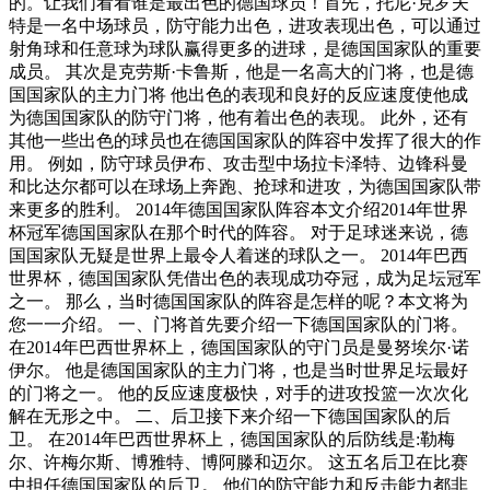
的。让我们看看谁是最出色的德国球员！首先，托尼·克罗夫
特是一名中场球员，防守能力出色，进攻表现出色，可以通过
射角球和任意球为球队赢得更多的进球，是德国国家队的重要
成员。 其次是克劳斯·卡鲁斯，他是一名高大的门将，也是德
国国家队的主力门将 他出色的表现和良好的反应速度使他成
为德国国家队的防守门将，他有着出色的表现。 此外，还有
其他一些出色的球员也在德国国家队的阵容中发挥了很大的作
用。 例如，防守球员伊布、攻击型中场拉卡泽特、边锋科曼
和比达尔都可以在球场上奔跑、抢球和进攻，为德国国家队带
来更多的胜利。 2014年德国国家队阵容本文介绍2014年世界
杯冠军德国国家队在那个时代的阵容。 对于足球迷来说，德
国国家队无疑是世界上最令人着迷的球队之一。 2014年巴西
世界杯，德国国家队凭借出色的表现成功夺冠，成为足坛冠军
之一。 那么，当时德国国家队的阵容是怎样的呢？本文将为
您一一介绍。 一、门将首先要介绍一下德国国家队的门将。
在2014年巴西世界杯上，德国国家队的守门员是曼努埃尔·诺
伊尔。 他是德国国家队的主力门将，也是当时世界足坛最好
的门将之一。 他的反应速度极快，对手的进攻投篮一次次化
解在无形之中。 二、后卫接下来介绍一下德国国家队的后
卫。 在2014年巴西世界杯上，德国国家队的后防线是:勒梅
尔、许梅尔斯、博雅特、博阿滕和迈尔。 这五名后卫在比赛
中担任德国国家队的后卫。 他们的防守能力和反击能力都非