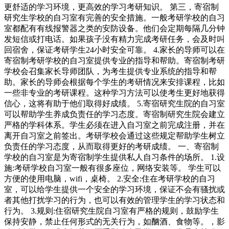
更舒适的学习环境，更高效的学习考研知识。 第三，寄宿制
研究生学校的自习室有完善的安全措施。一般考研学校的自习
室都配有有线报警器之类的安防设备。他们会定期每隔几分钟
发短信或打电话。如果孩子没有精力完成考研任务，会及时叫
回宿舍，保证考研学生24小时安全可靠。 4.家长的导师可以在
寄宿制考研学校的自习室提供专业的指导和帮助。寄宿制考研
学校会召集家长导师团队，为考生提供专业系统的指导和帮
助。家长的导师会根据每个学生的考研情况来安排课程，比如
一些非专业的考研课程。这种学习方法可以使考生更好地获得
信心，这将有助于他们取得好成绩。 5.寄宿研究生院的自习室
可以帮助学生养成负责任的学习态度。寄宿制研究生院会建立
严格的学科体系。学生必须在进入自习室之前完成注册，并在
离开自习室之前签出。考研学校会通过这些规定帮助学生树立
负责任的学习态度，从而取得更好的考研成绩。 一、寄宿制
学校的自习室是为寄宿制学生提供私人自习条件的场所。 1.设
施:考研学校自习室一般有很多座位，网络安装等。 学生可以
方便的使用电脑，wifi，桌椅。 2.安全:住在考研学校的自习
室，可以给学生提供一个安全的学习环境，保证不会有骚扰或
者其他打扰学习的行为，也可以有效的管理学生的学习状态和
行为。 3.规则:住宿研究生院自习室有严格的规则，鼓励学生
保持安静，禁止任何形式的无关行为，如酗酒、食物等。，影