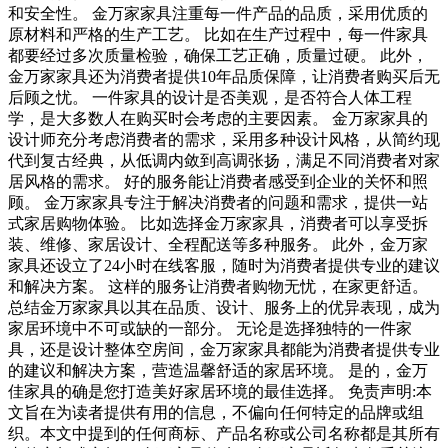
和安全性。 金万家家具注重每一件产品的品质，采用优质的
原材料和严格的生产工艺。 比如在生产过程中，每一件家具
都要经过多次质量检验，确保工艺正确，质量过硬。 此外，
金万家家具还为消费者提供10年品质保障，让消费者购买后无
后顾之忧。 一件家具的设计是否美观，是否符合人体工程
学，是大多数人在购买时会考虑的主要因素。 金万家家具的
设计师充分考虑消费者的需求，采用多种设计风格，从简约现
代到复古经典，从低调内敛到高调张扬，满足不同消费者对家
居风格的需求。 好的服务能让消费者感受到企业的关怀和照
顾。 金万家家具专注于解决消费者的问题和需求，提供一站
式家居购物体验。 比如选择金万家家具，消费者可以享受拆
装、维修、家居设计、全程配送等多种服务。 此外，金万家
家具还设立了24小时在线客服，随时为消费者提供专业的建议
和解决方案。 这样的服务让消费者购物无忧，在家更舒适。
总结金万家家具以其在品质、设计、服务上的优异表现，成为
家居环境中不可或缺的一部分。 无论是选择独特的一件家
具，还是设计整体空房间，金万家家具都能为消费者提供专业
的建议和解决方案，营造温馨舒适的家居环境。 是的，金万
佳家具的确是您打造美好家居环境的最佳选择。 免责声明:本
文旨在为读者提供有用的信息，不偏向任何特定的品牌或组
织。本文中提到的任何商标、产品名称或公司名称都是其所有