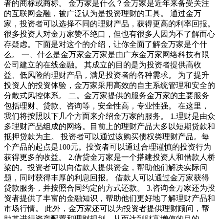
者的商标或商标。 金万家是什么？金万家是近年来备受关注
的互联网金融，被广泛认为是投资理财的工具。 通过金万
家，投资者可以选择不同的理财产品，获得更高的利率回报。
很多投资人对金万家赞不绝口，但也有很多人因为不了解而心
存疑虑。下面是对这个的介绍，让你全面了解金万家是个什
么。 一、什么是金万家金万家是由广东金万家网络科技有限
公司建立的在线金融。 其成立的目的是为投资者提供高收
益、低风险的理财产品，满足投资者的各种需求。 为了提升
投资人的投资体验，金万家采用高效的自主系统管理和安全的
分散式风控体系。 二。金万家提供的服务金万家的主要服务
包括理财、贷款、咨询等，安全性高，专业性强。 在这里，
我们将按照以下几个方面来介绍金万家的服务。 1.理财是由众
多理财产品组成的网络。目前上的理财产品大多以短期贷款和
抵押贷款为主。 投资者可以通过该购买债权类理财产品。每
个产品的起点是100元。投资者可以通过合理谨慎的投资行为
获得更多的收益。 2.借贷金万家是一个搭建投资人和借款人桥
梁的。投资者可以向借款人提供资金，帮助他们解决实际问
题，同时获得丰厚的利息回报。 借款人可以通过金万家获得
贷款服务，并按照合同约定的方式还款。 3.咨询金万家还为投
资者提供了丰富的金融知识，帮助他们更好地了解理财产品和
市场行情。 此外，金万家还可以为投资者提供理财顾问，帮
助其进行资产配置和理财规划，从而达到财富增值的目的。