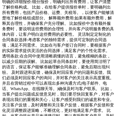
明确的详细报价:细分报价，明确列出所有费用，让客户清楚
了解价格构成。 比如，在给客户提供报价单时，要明确列出
所有费用，包括产品价格、运费、关税等。，以便客户能够清
楚地了解价格组成部分。 解释额外费用:如果有额外费用，解
释其合理性，并确保客户充分理解。 比如报价中含有额外服
务费时，要说明这些费用的合理性，并向客户说明服务费的具
体内容，让客户明白这些费用的必要性。 灵活制定定制化的
合同条款选择:考虑客户的独特需求，提供可定制的合同选
项，满足不同需求。 比如在与客户签订合同时，要根据客户
的实际需求提供灵活的合同选择，满足客户的个性化需求。
透明条款:在合同中使用清晰易懂的语言，避免模糊的条款，
以减少后期的误解。 比如起草合同条款时，要使用简洁明了
的语言，保证客户能够准确理解合同条款，避免后期出现纠
纷。 及时跟进和反馈，确保及时回应客户的问题和反馈。我
们必须及时回应客户的询问，并对客户的关注表示高度重视。
并且在营销过程中可以表现出多种沟通方式(电子邮件、电
话、WhatsApp、在线聊天等。)确保及时与客户联系。 比如，
当客户提出问题或反馈意见时，我们要尽快回复客户，对客户
表现出我们的重视和关心，让客户感受到我们的诚意和专业。
关注客户反馈，及时调整和关注客户反馈，根据客户反馈和变
化灵活调整跟进策略，不断优化，更好地满足客户需求。 比
如，当客户提出产品改进建议时，要认真听取客户意见，及时